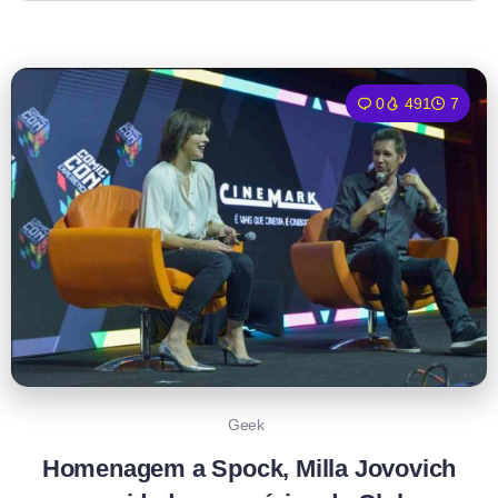
0
491
7
Geek
Homenagem a Spock, Milla Jovovich