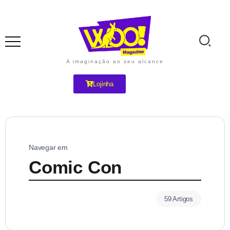
A imaginação ao seu alcance
Lojinha
Navegar em
Comic Con
59 Artigos