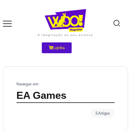
A imaginação ao seu alcance
Lojinha
Navegar em
EA Games
5 Artigos