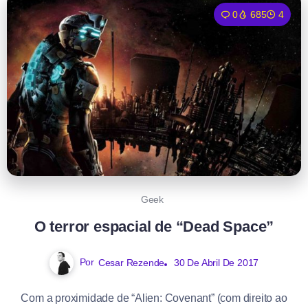
0
685
4
Geek
O terror espacial de “Dead Space”
Por
Cesar Rezende
30 De Abril De 2017
Com a proximidade de “Alien: Covenant” (com direito ao