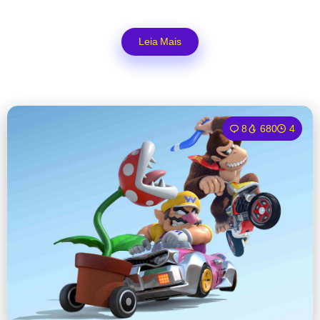
Leia Mais
8
680
4