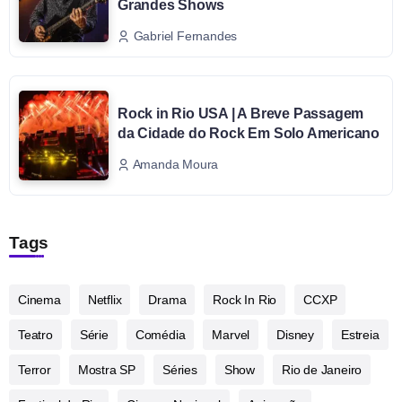
Grandes Shows
Gabriel Fernandes
Rock in Rio USA | A Breve Passagem
da Cidade do Rock Em Solo Americano
Amanda Moura
Tags
Cinema
Netflix
Drama
Rock In Rio
CCXP
Teatro
Série
Comédia
Marvel
Disney
Estreia
Terror
Mostra SP
Séries
Show
Rio de Janeiro