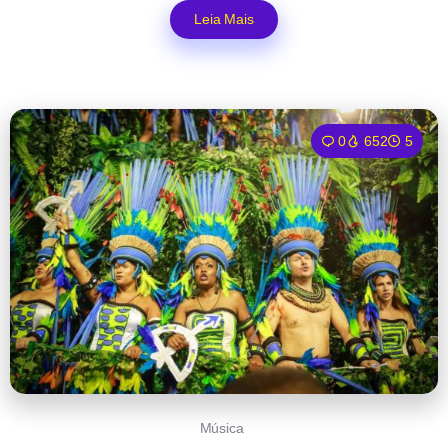
Leia Mais
0
652
5
Música