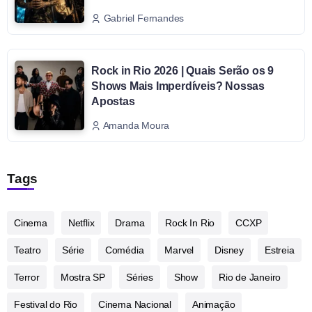
Gabriel Fernandes
Rock in Rio 2026 | Quais Serão os 9
Shows Mais Imperdíveis? Nossas
Apostas
Amanda Moura
Tags
Cinema
Netflix
Drama
Rock In Rio
CCXP
Teatro
Série
Comédia
Marvel
Disney
Estreia
Terror
Mostra SP
Séries
Show
Rio de Janeiro
Festival do Rio
Cinema Nacional
Animação