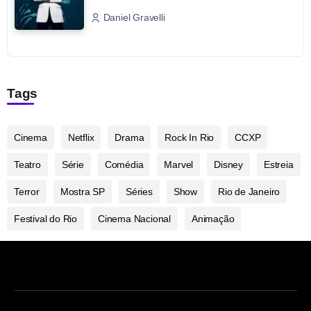
Daniel Gravelli
Tags
Cinema
Netflix
Drama
Rock In Rio
CCXP
Teatro
Série
Comédia
Marvel
Disney
Estreia
Terror
Mostra SP
Séries
Show
Rio de Janeiro
Festival do Rio
Cinema Nacional
Animação