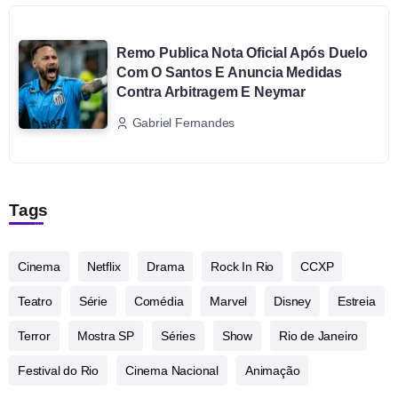
Remo Publica Nota Oficial Após Duelo
Com O Santos E Anuncia Medidas
Contra Arbitragem E Neymar
Gabriel Fernandes
Tags
Cinema
Netflix
Drama
Rock In Rio
CCXP
Teatro
Série
Comédia
Marvel
Disney
Estreia
Terror
Mostra SP
Séries
Show
Rio de Janeiro
Festival do Rio
Cinema Nacional
Animação