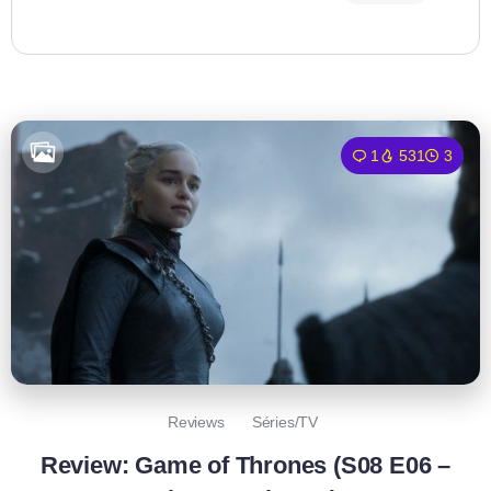
1
531
3
Reviews
Séries/TV
Review: Game of Thrones (S08 E06 –