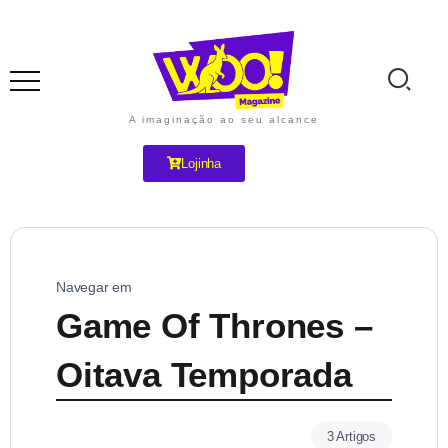
A imaginação ao seu alcance
Lojinha
Navegar em
Game Of Thrones –
Oitava Temporada
3 Artigos