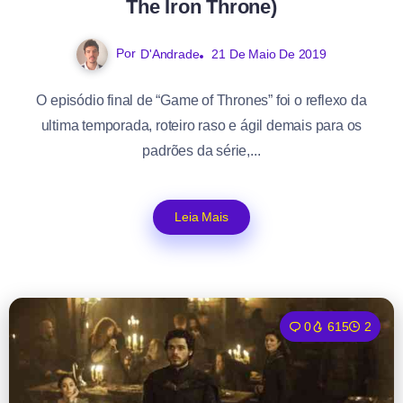
The Iron Throne)
Por
D'Andrade
21 De Maio De 2019
O episódio final de “Game of Thrones” foi o reflexo da
ultima temporada, roteiro raso e ágil demais para os
padrões da série,...
Leia Mais
0
615
2