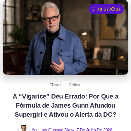
0
270
11
Filmes
Crítica
A “Vigarice” Deu Errado: Por Que a
Fórmula de James Gunn Afundou
Supergirl e Ativou o Alerta da DC?
Por
Luís Gustavo Dias
7 De Julho De 2026