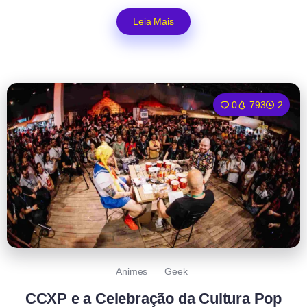
Leia Mais
0
793
2
Animes
Geek
CCXP e a Celebração da Cultura Pop