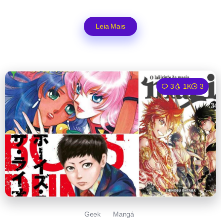
Leia Mais
3
1K
3
Geek
Mangá