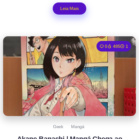
Leia Mais
0
485
1
Geek
Mangá
Akane-Banashi | Mangá Chega ao