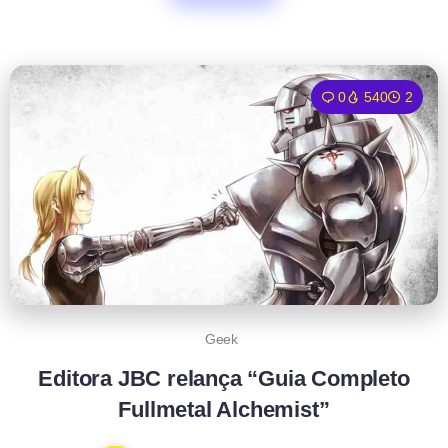
0
540
2
Geek
Editora JBC relança “Guia Completo
Fullmetal Alchemist”