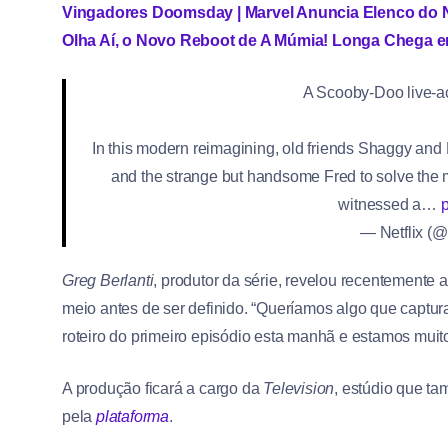
Vingadores Doomsday | Marvel Anuncia Elenco do 
Olha Aí, o Novo Reboot de A Múmia! Longa Chega 
A Scooby-Doo live-act
In this modern reimagining, old friends Shaggy an
and the strange but handsome Fred to solve the
witnessed a…
p
— Netflix (@
Greg Berlanti
, produtor da série, revelou recentemente 
meio antes de ser definido. “Queríamos algo que captura
roteiro do primeiro episódio esta manhã e estamos mui
A produção ficará a cargo da
Television
, estúdio que t
pela
plataforma
.