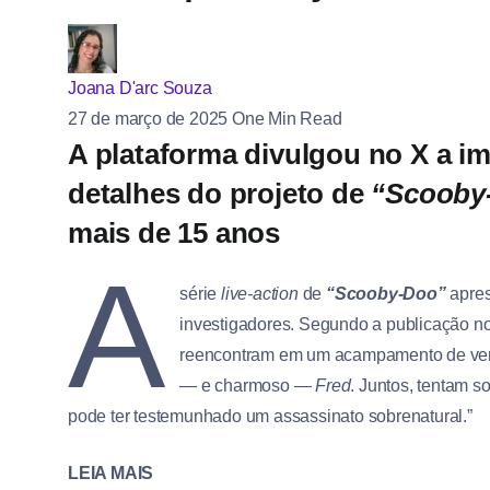
Joana D'arc Souza
27 de março de 2025
One Min Read
A plataforma divulgou no X a i
detalhes do projeto de
“Scooby
mais de 15 anos
A
série
live-action
de
“Scooby-Doo”
apres
investigadores. Segundo a publicação no
reencontram em um acampamento de verã
— e charmoso —
Fred
. Juntos, tentam s
pode ter testemunhado um assassinato sobrenatural.”
LEIA MAIS