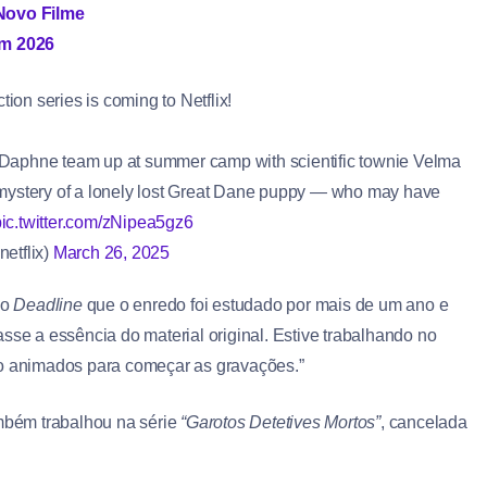
Novo Filme
em 2026
ion series is coming to Netflix!
d Daphne team up at summer camp with scientific townie Velma
 mystery of a lonely lost Great Dane puppy — who may have
ic.twitter.com/zNipea5gz6
netflix)
March 26, 2025
ao
Deadline
que o enredo foi estudado por mais de um ano e
sse a essência do material original. Estive trabalhando no
to animados para começar as gravações.”
ambém trabalhou na série
“Garotos Detetives Mortos”
, cancelada