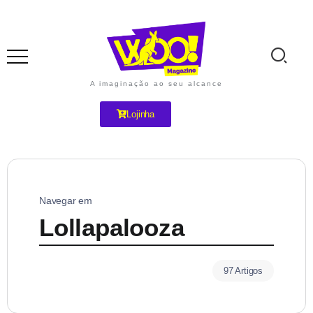
A imaginação ao seu alcance
Lojinha
Navegar em
Lollapalooza
97 Artigos