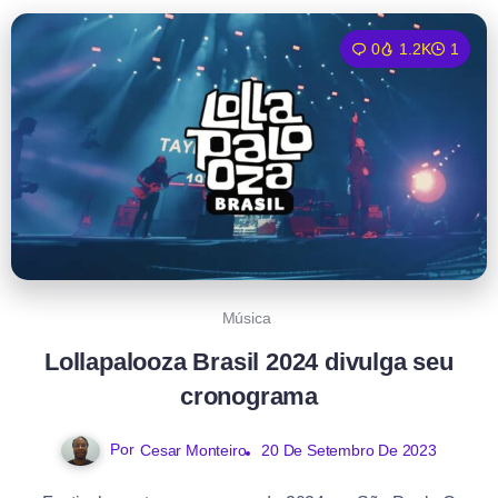
0
1.2K
1
Música
Lollapalooza Brasil 2024 divulga seu
cronograma
Por
20 De Setembro De 2023
Cesar Monteiro