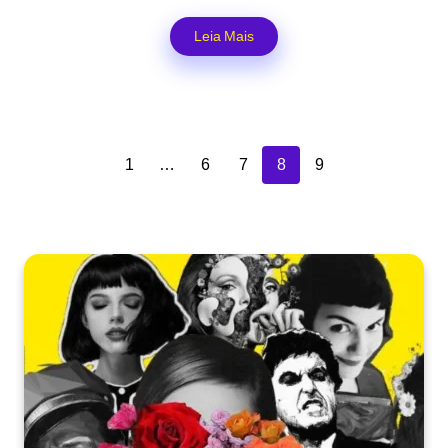
Leia Mais
1
…
6
7
8
9