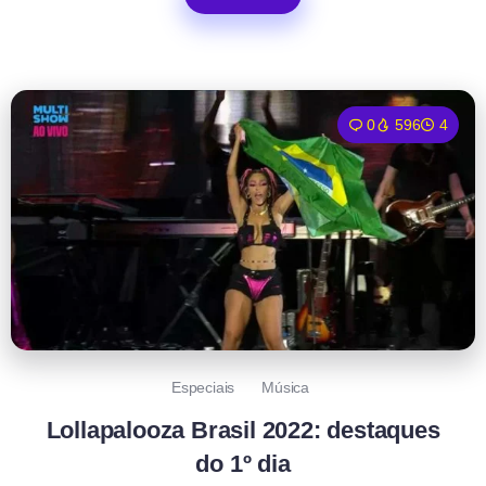
0
596
4
Especiais
Música
Lollapalooza Brasil 2022: destaques
do 1º dia