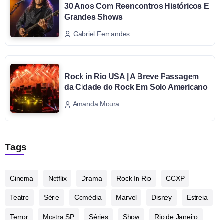
30 Anos Com Reencontros Históricos E
Grandes Shows
Gabriel Fernandes
Rock in Rio USA | A Breve Passagem
da Cidade do Rock Em Solo Americano
Amanda Moura
Tags
Cinema
Netflix
Drama
Rock In Rio
CCXP
Teatro
Série
Comédia
Marvel
Disney
Estreia
Terror
Mostra SP
Séries
Show
Rio de Janeiro