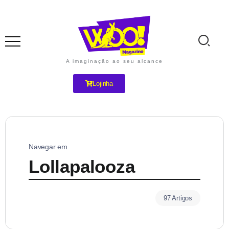
A imaginação ao seu alcance
Lojinha
Navegar em
Lollapalooza
97 Artigos