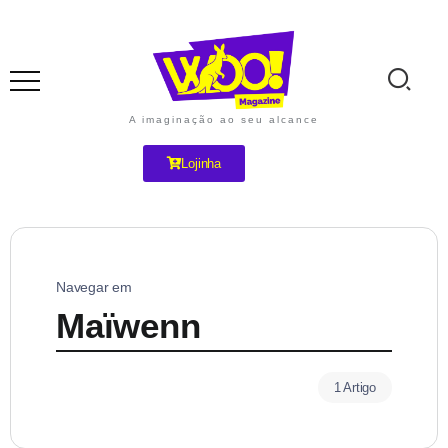
A imaginação ao seu alcance
Lojinha
Navegar em
Maïwenn
1 Artigo