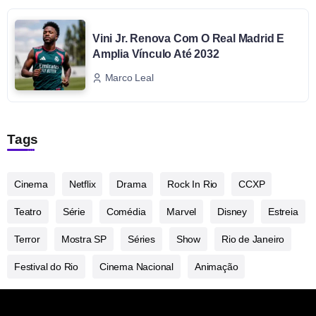
Vini Jr. Renova Com O Real Madrid E
Amplia Vínculo Até 2032
Marco Leal
Tags
Cinema
Netflix
Drama
Rock In Rio
CCXP
Teatro
Série
Comédia
Marvel
Disney
Estreia
Terror
Mostra SP
Séries
Show
Rio de Janeiro
Festival do Rio
Cinema Nacional
Animação