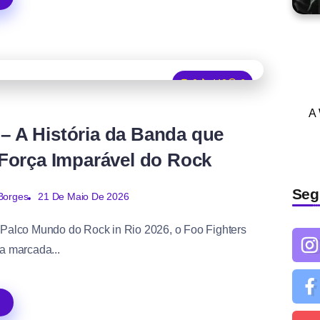
0
443
6
A
 – A História da Banda que
Força Imparável do Rock
Seg
21 De Maio De 2026
Borges
 Palco Mundo do Rock in Rio 2026, o Foo Fighters
ia marcada...