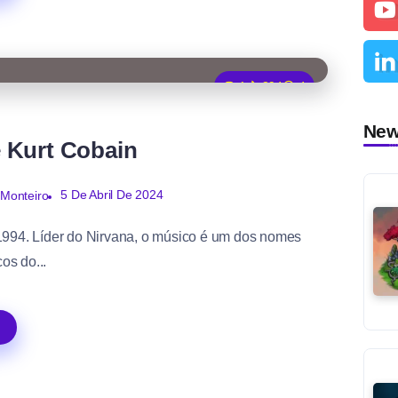
1
894
4
Ne
e Kurt Cobain
5 De Abril De 2024
 Monteiro
1994. Líder do Nirvana, o músico é um dos nomes
cos do...