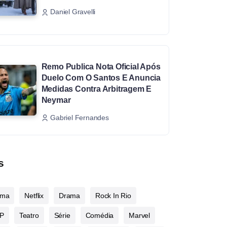
Daniel Gravelli
Remo Publica Nota Oficial Após
Duelo Com O Santos E Anuncia
Medidas Contra Arbitragem E
Neymar
Gabriel Fernandes
s
ema
Netflix
Drama
Rock In Rio
P
Teatro
Série
Comédia
Marvel