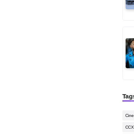
Tag
Cin
CCX