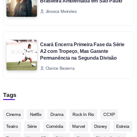
Brasileira Ambientada em São Paulo
Jéssica Meireles
Ceará Encerra Primeira Fase da Série
A2 com Tropeço, Mas Garante
Permanência na Segunda Divisão
Clarice Bezerra
Tags
Cinema
Netflix
Drama
Rock In Rio
CCXP
Teatro
Série
Comédia
Marvel
Disney
Estreia