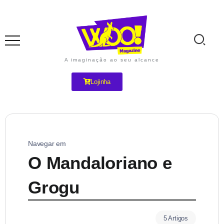
A imaginação ao seu alcance
Lojinha
Navegar em
O Mandaloriano e
Grogu
5 Artigos