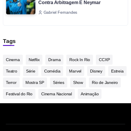
Contra Arbitragem E Neymar
Gabriel Fernandes
Tags
Cinema
Netflix
Drama
Rock In Rio
CCXP
Teatro
Série
Comédia
Marvel
Disney
Estreia
Terror
Mostra SP
Séries
Show
Rio de Janeiro
Festival do Rio
Cinema Nacional
Animação