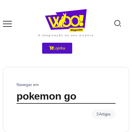
A imaginação ao seu alcance
Lojinha
Navegar em
pokemon go
3 Artigos