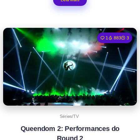
1
883
3
Séries/TV
Queendom 2: Performances do
Round 2