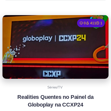
0
411
1
Séries/TV
Realities Quentes no Painel da
Globoplay na CCXP24