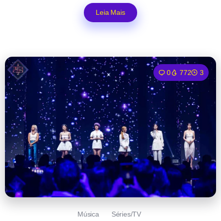
Leia Mais
0
772
3
Música
Séries/TV