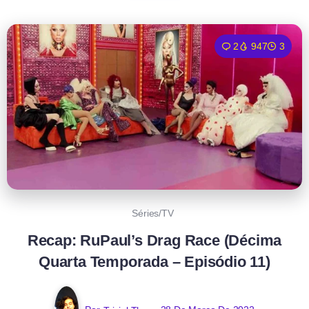
2
947
3
Séries/TV
Recap: RuPaul’s Drag Race (Décima
Quarta Temporada – Episódio 11)