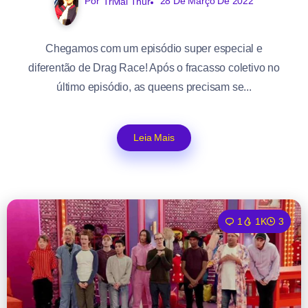
Por
Trivial Thur
28 De Março De 2022
Chegamos com um episódio super especial e
diferentão de Drag Race! Após o fracasso coletivo no
último episódio, as queens precisam se...
Leia Mais
1
1K
3