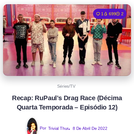
1
699
2
Séries/TV
Recap: RuPaul’s Drag Race (Décima
Quarta Temporada – Episódio 12)
Por
Trivial Thur
8 De Abril De 2022