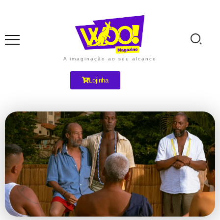
A imaginação ao seu alcance
Lojinha