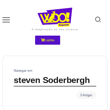
A imaginação ao seu alcance
Lojinha
Navegar em
steven Soderbergh
5 Artigos