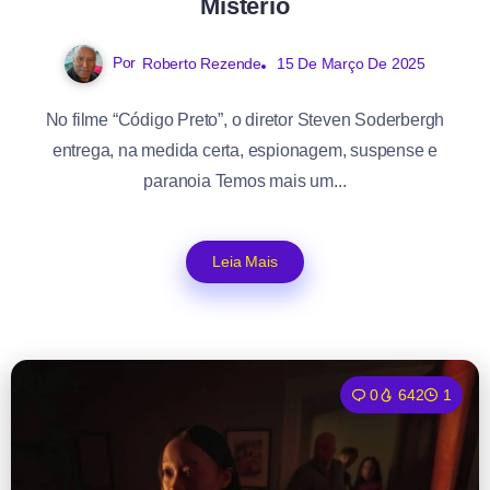
Mistério
Por
Roberto Rezende
15 De Março De 2025
No filme “Código Preto”, o diretor Steven Soderbergh
entrega, na medida certa, espionagem, suspense e
paranoia Temos mais um...
Leia Mais
0
642
1