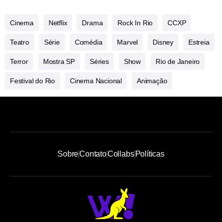
Cinema
Netflix
Drama
Rock In Rio
CCXP
Teatro
Série
Comédia
Marvel
Disney
Estreia
Terror
Mostra SP
Séries
Show
Rio de Janeiro
Festival do Rio
Cinema Nacional
Animação
Sobre
Contato
Collabs
Políticas