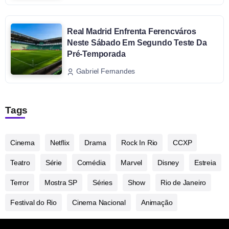
Real Madrid Enfrenta Ferencváros
Neste Sábado Em Segundo Teste Da
Pré-Temporada
Gabriel Fernandes
Tags
Cinema
Netflix
Drama
Rock In Rio
CCXP
Teatro
Série
Comédia
Marvel
Disney
Estreia
Terror
Mostra SP
Séries
Show
Rio de Janeiro
Festival do Rio
Cinema Nacional
Animação