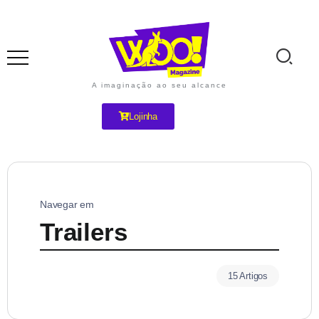
A imaginação ao seu alcance
Lojinha
Navegar em
Trailers
15 Artigos