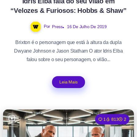
Idris Elba fala do seu vilão em
“Velozes & Furiosos: Hobbs & Shaw”
Por
Press
16 De Julho De 2019
Brixton é o personagem que está à altura da dupla
Dwyane Johnson e Jason Statham O ator Idris Elba
falou sobre o seu personagem, o vilão...
Leia Mais
1
813
2