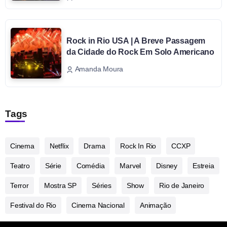
Rock in Rio USA | A Breve Passagem
da Cidade do Rock Em Solo Americano
Amanda Moura
Tags
Cinema
Netflix
Drama
Rock In Rio
CCXP
Teatro
Série
Comédia
Marvel
Disney
Estreia
Terror
Mostra SP
Séries
Show
Rio de Janeiro
Festival do Rio
Cinema Nacional
Animação