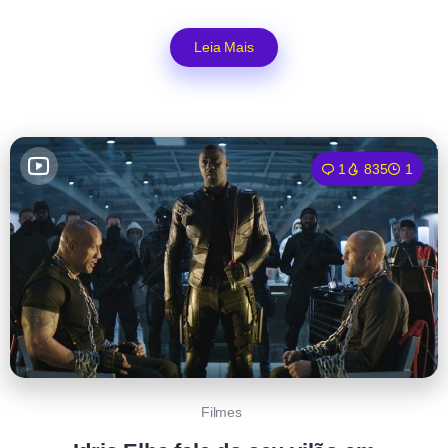
Leia Mais
1
835
1
Filmes