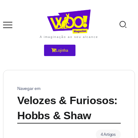
A imaginação ao seu alcance
Lojinha
Navegar em
Velozes & Furiosos:
Hobbs & Shaw
4 Artigos