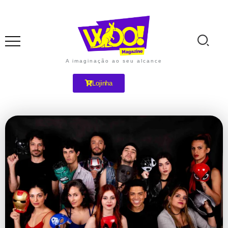
A imaginação ao seu alcance
Lojinha