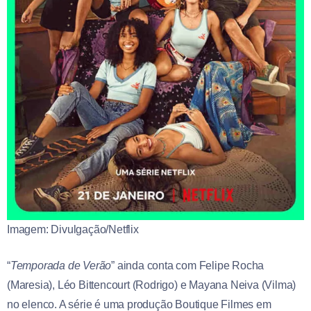
Imagem: Divulgação/Netflix
“
Temporada de Verão
” ainda conta com Felipe Rocha
(Maresia), Léo Bittencourt (Rodrigo) e Mayana Neiva (Vilma)
no elenco. A série é uma produção Boutique Filmes em