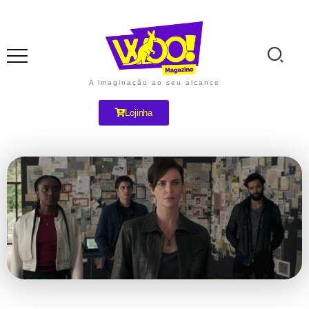
A imaginação ao seu alcance
Lojinha