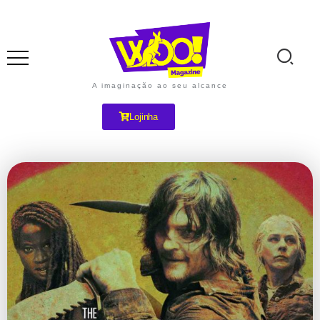
A imaginação ao seu alcance
Lojinha