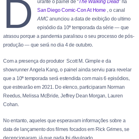
D
urante o painel de “
The Walking Dead
” na
San Diego Comic-Con At Home
, o canal
AMC
anunciou a data de exibição do ultimo
episódio da 10ª temporada da série — que
atrasou porque a pandemia paralisou o seu processo de pós-
produção — que será no dia 4 de outubro.
Com a presença do produtor Scott M. Gimple e da
showrunner Angela Kang, o painel ainda serviu para revelar
que a 10ª temporada será estendida com mais 6 episódios,
que estrearão em 2021. Do elenco, participaram Norman
Reedus, Melissa McBride, Jeffrey Dean Morgan, Lauren
Cohan.
No entanto, aqueles que esperavam informações sobre a
data de lançamento dos filmes focados em Rick Grimes, se
decepcionaram, já que nada foi divulgado.