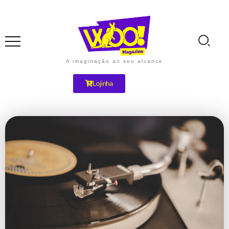
A imaginação ao seu alcance
Lojinha