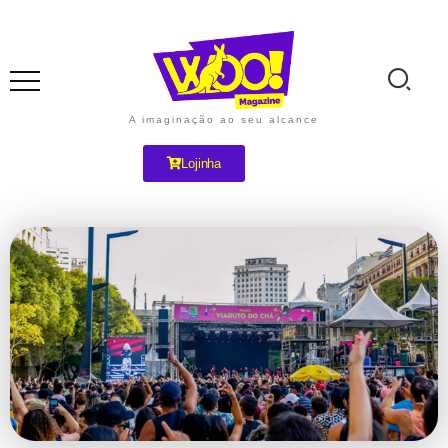
A imaginação ao seu alcance
Lojinha