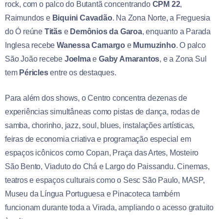
rock, com o palco do Butantã concentrando
CPM 22
,
Raimundos e
Biquini Cavadão
. Na Zona Norte, a Freguesia
do Ó reúne
Titãs
e
Demônios da Garoa
, enquanto a Parada
Inglesa recebe
Wanessa Camargo
e
Mumuzinho
. O palco
São João recebe
Joelma
e
Gaby Amarantos
, e a Zona Sul
tem
Péricles
entre os destaques.
Para além dos shows, o Centro concentra dezenas de
experiências simultâneas como pistas de dança, rodas de
samba, chorinho, jazz, soul, blues, instalações artísticas,
feiras de economia criativa e programação especial em
espaços icônicos como Copan, Praça das Artes, Mosteiro
São Bento, Viaduto do Chá e Largo do Paissandu. Cinemas,
teatros e espaços culturais como o Sesc São Paulo, MASP,
Museu da Língua Portuguesa e Pinacoteca também
funcionam durante toda a Virada, ampliando o acesso gratuito