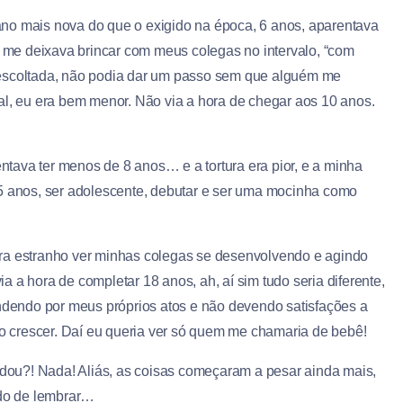
no mais nova do que o exigido na época, 6 anos, aparentava
ão me deixava brincar com meus colegas no intervalo, “com
scoltada, não podia dar um passo sem que alguém me
al, eu era bem menor. Não via a hora de chegar aos 10 anos.
tava ter menos de 8 anos… e a tortura era pior, e a minha
15 anos, ser adolescente, debutar e ser uma mocinha como
 estranho ver minhas colegas se desenvolvendo e agindo
 a hora de completar 18 anos, ah, aí sim tudo seria diferente,
ondendo por meus próprios atos e não devendo satisfações a
 crescer. Daí eu queria ver só quem me chamaria de bebê!
ou?! Nada! Aliás, as coisas começaram a pesar ainda mais,
ado de lembrar…