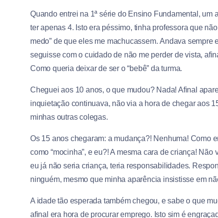
Quando entrei na 1ª série do Ensino Fundamental, um a
ter apenas 4. Isto era péssimo, tinha professora que n
medo” de que eles me machucassem. Andava sempre e
seguisse com o cuidado de não me perder de vista, afin
Como queria deixar de ser o “bebê” da turma.
Cheguei aos 10 anos, o que mudou? Nada! Afinal aparen
inquietação continuava, não via a hora de chegar aos 
minhas outras colegas.
Os 15 anos chegaram: a mudança?! Nenhuma! Como era
como “mocinha”, e eu?! A mesma cara de criança! Não via
eu já não seria criança, teria responsabilidades. Resp
ninguém, mesmo que minha aparência insistisse em não
A idade tão esperada também chegou, e sabe o que mud
afinal era hora de procurar emprego. Isto sim é engraç