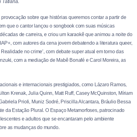
u Tatiana.
provocação sobre que histórias queremos contar a partir de
”, em que o cantor lançou o songbook com suas músicas
décadas de carreira, e criou um karaokê que animou a noite do
AP+, com autores da cena jovem debatendo a literatura queer,
e Realidade no crime’, com debate super atual em torno das
anzuki, com a mediação de Mabê Bonafé e Carol Moreira, as
cionais e internacionais prestigiados, como Lázaro Ramos,
ilton Krenak, Julia Quinn, Matt Ruff, Casey McQuinston, Míriam
 Gabriela Prioli, Muniz Sodré, Priscilla Alcantara, Bráulio Bessa
te da Estação Plural. O Espaço Metamorfoses, patrocinado
adolescentes e adultos que se encantaram pelo ambiente
 sobre as mudanças do mundo.