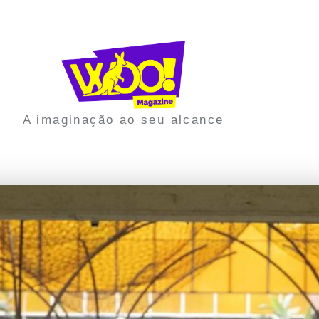
A imaginação ao seu alcance