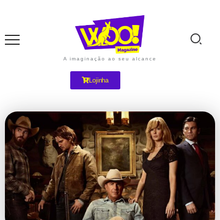
A imaginação ao seu alcance
Lojinha