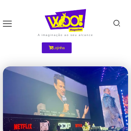
A imaginação ao seu alcance
Lojinha