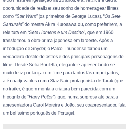
Moon”
está em gestação há 20 anos, e a
Netflix
lhe deu a
oportunidade de realizar seu sonho de homenagear filmes
como
“Star Wars”
(os primeiros de George Lucas), “
Os Sete
Samurais”
do mestre Akira Kurosawa ou, como preferirem, a
releitura em
“Sete Homens e um Destino”
, que em 1960
transformou a obra-prima japonesa em faroeste. Após a
introdução de Snyder, o Palco Thunder se tornou um
verdadeiro desfile de astros e dos principais personagens do
filme. Desde Sofia Boutella, elegante e apresentando-se
muito feliz por lançar um filme para tantos fãs empolgados,
até coadjuvantes como Staz Nair, protagonista de Tarak (que,
no trailer, é quem monta a criatura bem parecida com um
hipogrifo de “
Harry Potter”
), que, numa surpresa até para a
apresentadora Carol Moreira e João, seu coapresentador, fala
um belíssimo português de Portugal.