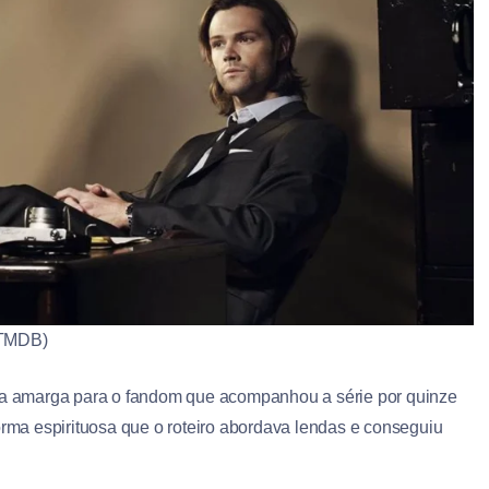
 TMDB)
a amarga para o fandom que acompanhou a série por quinze
orma espirituosa que o roteiro abordava lendas e conseguiu