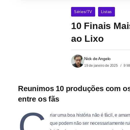
Séries/TV
Listas
10 Finais Ma
ao Lixo
Nick de Angelo
19 de janeiro de 2025
9 M
Reunimos 10 produções com os 
entre os fãs
C
riar uma boa história não é fácil, e am
que podem não ser necessariamente ruin