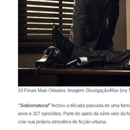
10 Finais Mais Odiados. Imagem: Divulgação/Max (via
“Sobrenatural”
fechou a década passada de uma form
anos e 327 episódios. Parte do apelo da série veio da f
criar sua própria atmosfera de ficção urbana.