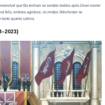
preensível que fãs tenham se sentido traídos após
Dean
morrer
nal feliz, embora agridoce, os irmãos
Winchester
se
 tanto quanto cafona.
3–2023)