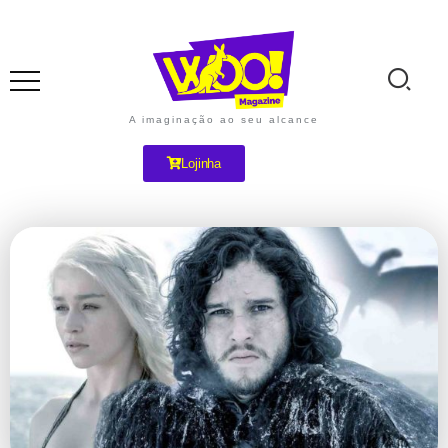
A imaginação ao seu alcance
Lojinha