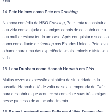
York.
14.
Pete Holmes como Pete em
Crashing
Na nova comédia da HBO
Crashing
, Pete tenta reconstruir a
sua vida com a ajuda dos amigos depois de descobrir que a
sua mulher estava tendo um caso. Após conquistar o sucesso
como comediante de
stand-up
nos Estados Unidos, Pete leva
o humor para uma das experiências mais terríveis e tristes da
vida.
15.
Lena Dunham como Hannah Horvath em
Girls
Muitas vezes a expressão antipática da sinceridade e da
ousadia, Hannah está de volta na sexta temporada de
Girls
para descobrir o que acontecerá com ela e suas três amigas
nesse processo de autoconhecimento.
16.
Bruna Lombardi como Sofia em
A Vida Secreta dos