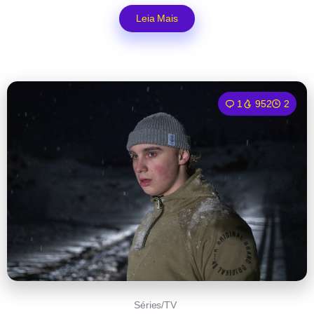
Leia Mais
1
952
2
Séries/TV