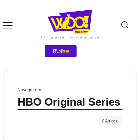
A imaginação ao seu alcance
Lojinha
Navegar em
HBO Original Series
8 Artigos