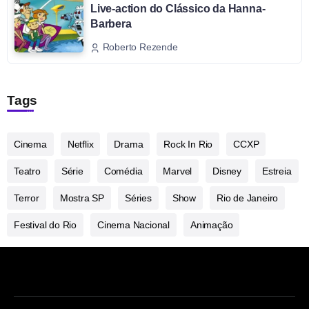
Live-action do Clássico da Hanna-
Barbera
Roberto Rezende
Tags
Cinema
Netflix
Drama
Rock In Rio
CCXP
Teatro
Série
Comédia
Marvel
Disney
Estreia
Terror
Mostra SP
Séries
Show
Rio de Janeiro
Festival do Rio
Cinema Nacional
Animação