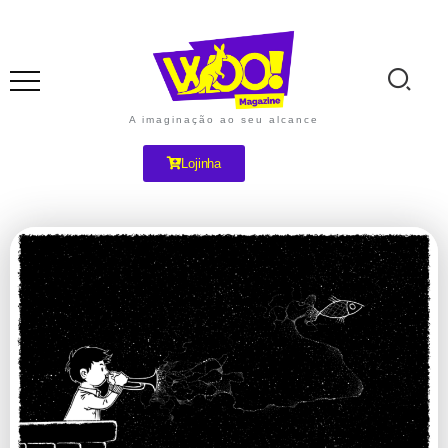
A imaginação ao seu alcance
Lojinha