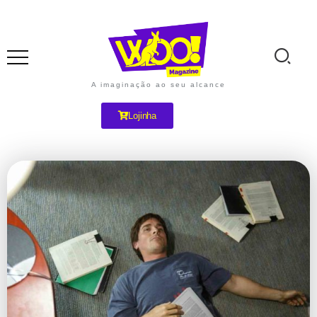
A imaginação ao seu alcance
Lojinha