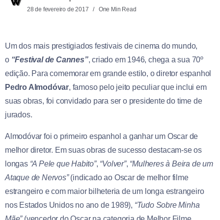
28 de fevereiro de 2017
One Min Read
Um dos mais prestigiados festivais de cinema do mundo,
o
“Festival de Cannes”
, criado em 1946, chega a sua 70º
edição. Para comemorar em grande estilo, o diretor espanhol
Pedro Almodóvar
, famoso pelo jeito peculiar que inclui em
suas obras, foi convidado para ser o presidente do time de
jurados.
Almodóvar foi o primeiro espanhol a ganhar um Oscar de
melhor diretor. Em suas obras de sucesso destacam-se os
longas
“A Pele que Habito”
,
“Volver”
,
“Mulheres à Beira de um
Ataque de Nervos”
(indicado ao Oscar de melhor filme
estrangeiro e com maior bilheteria de um longa estrangeiro
nos Estados Unidos no ano de 1989),
“Tudo Sobre Minha
Mãe”
(vencedor do Oscar na categoria de Melhor Filme