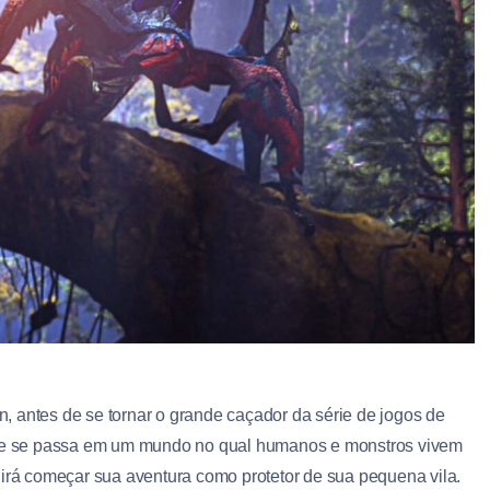
 antes de se tornar o grande caçador da série de jogos de
lme se passa em um mundo no qual humanos e monstros vivem
 irá começar sua aventura como protetor de sua pequena vila.