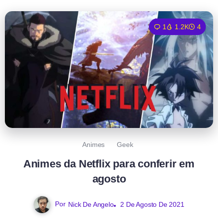
1
1.2K
4
Animes
Geek
Animes da Netflix para conferir em
agosto
Por
Nick De Angelo
2 De Agosto De 2021