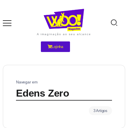
A imaginação ao seu alcance
Lojinha
Navegar em
Edens Zero
3 Artigos