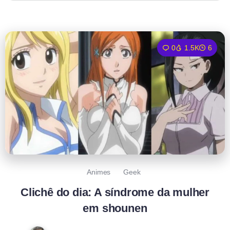
0
1.5K
6
Animes
Geek
Clichê do dia: A síndrome da mulher
em shounen