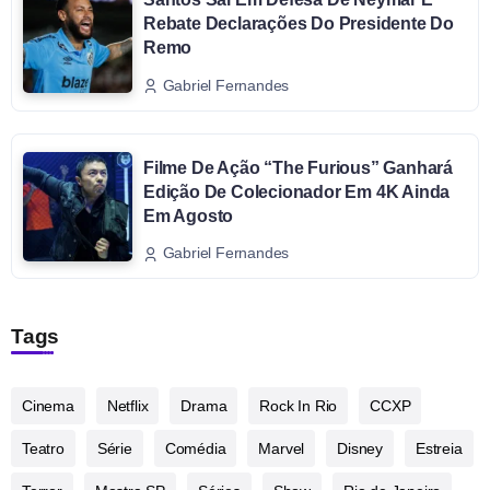
Rebate Declarações Do Presidente Do
Remo
Gabriel Fernandes
Filme De Ação “The Furious” Ganhará
Edição De Colecionador Em 4K Ainda
Em Agosto
Gabriel Fernandes
Tags
Cinema
Netflix
Drama
Rock In Rio
CCXP
Teatro
Série
Comédia
Marvel
Disney
Estreia