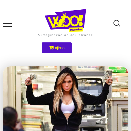
A imaginação ao seu alcance
Lojinha