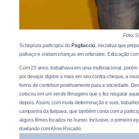
Foto: S
Schepiura participou do
Pagliaccio
, iniciativa que pre
palhaço e visitam crianças em orfanatos. Educação co
Com 23 anos, trabalhava em uma multinacional, porém n
por desejar dígitos a mais em seu contra-cheque, a insat
forma de contribuir positivamente para a sociedade. D
colocou em um set de filmagens que o fez resgatar aquel
depois. Assim, com muita determinação e suor, trabal
campanha da Itaipava, que também conta com a partici
alguns filmes focados no humor. Inclusive, o primeiro 
duelando com Aline Riscado.