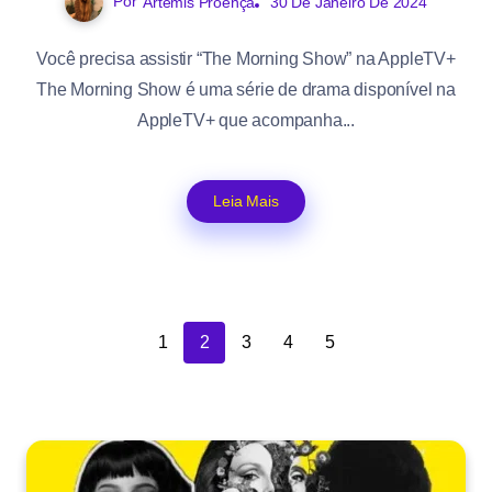
Por
Ártemis Proença
30 De Janeiro De 2024
Você precisa assistir “The Morning Show” na AppleTV+
The Morning Show é uma série de drama disponível na
AppleTV+ que acompanha...
Leia Mais
1
2
3
4
5