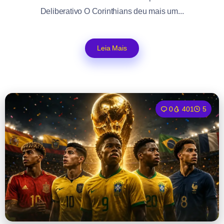
Deliberativo O Corinthians deu mais um...
Leia Mais
0
401
5