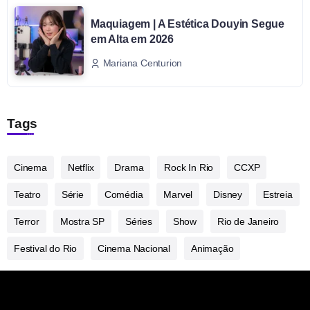
Maquiagem | A Estética Douyin Segue
em Alta em 2026
Mariana Centurion
Tags
Cinema
Netflix
Drama
Rock In Rio
CCXP
Teatro
Série
Comédia
Marvel
Disney
Estreia
Terror
Mostra SP
Séries
Show
Rio de Janeiro
Festival do Rio
Cinema Nacional
Animação