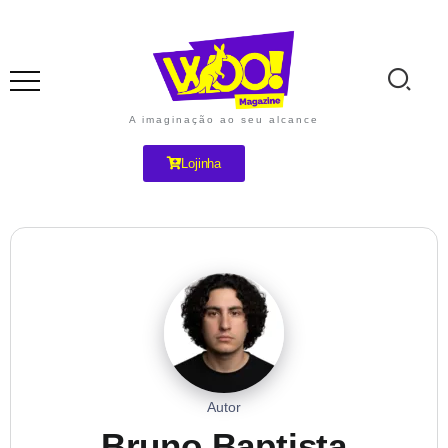
A imaginação ao seu alcance
Lojinha
Autor
Bruno Baptista