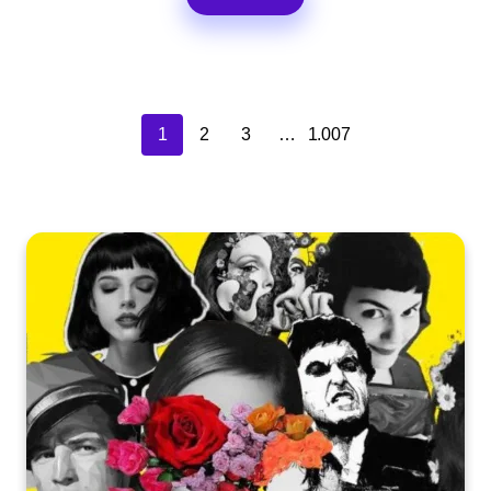
1
2
3
…
1.007