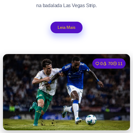
na badalada Las Vegas Strip.
Leia Mais
0
70
11