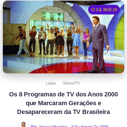
0
96
18
Listas
Séries/TV
Os 8 Programas de TV dos Anos 2000
que Marcaram Gerações e
Desapareceram da TV Brasileira
Por
Jéssica Meireles
6 De Agosto De 2026