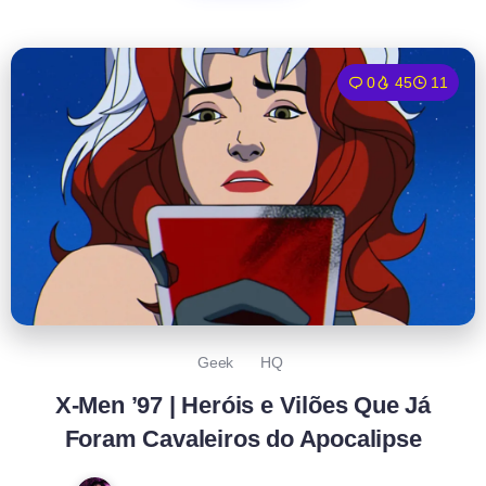
0
45
11
Geek
HQ
X-Men ’97 | Heróis e Vilões Que Já
Foram Cavaleiros do Apocalipse