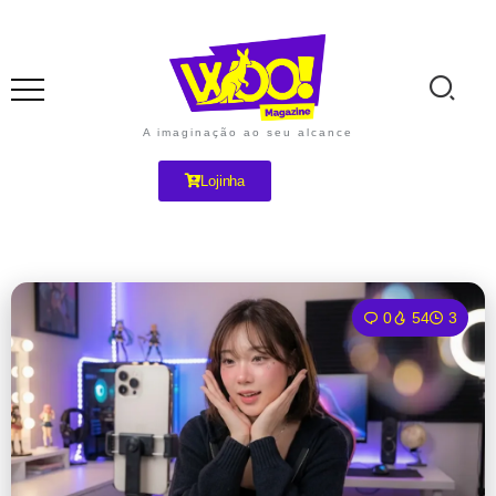
A imaginação ao seu alcance
Lojinha
0
54
3