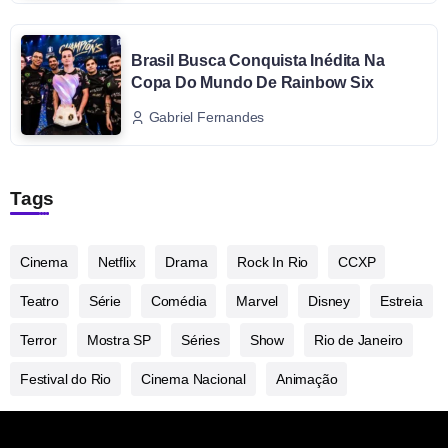
Brasil Busca Conquista Inédita Na
Copa Do Mundo De Rainbow Six
Gabriel Fernandes
Tags
Cinema
Netflix
Drama
Rock In Rio
CCXP
Teatro
Série
Comédia
Marvel
Disney
Estreia
Terror
Mostra SP
Séries
Show
Rio de Janeiro
Festival do Rio
Cinema Nacional
Animação