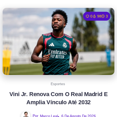
0
98
3
Esportes
Vini Jr. Renova Com O Real Madrid E
Amplia Vínculo Até 2032
Por
Marco Leal
6 De Agosto De 2026