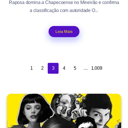
Raposa domina a Chapecoense no Mineirão e confirma
a classificação com autoridade O...
Leia Mais
1
2
3
4
5
…
1.009