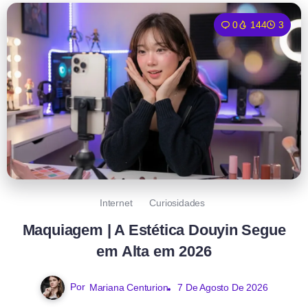
0
144
3
Internet
Curiosidades
Maquiagem | A Estética Douyin Segue
em Alta em 2026
Por
Mariana Centurion
7 De Agosto De 2026