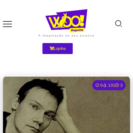
A imaginação ao seu alcance
Lojinha
0
131
3