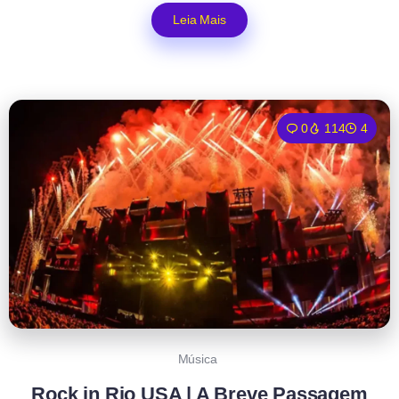
Leia Mais
0
114
4
Música
Rock in Rio USA | A Breve Passagem