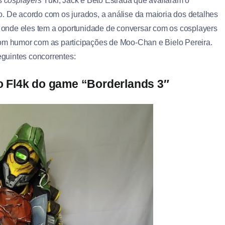
es
cosplayers
Yuki, Jack e Beto Estrada que avaliaram o
. De acordo com os jurados, a análise da maioria dos detalhes
”, onde eles tem a oportunidade de conversar com os cosplayers
bom humor com as participações de Moo-Chan e Bielo Pereira.
eguintes concorrentes:
 Fl4k do game “
Borderlands 3″