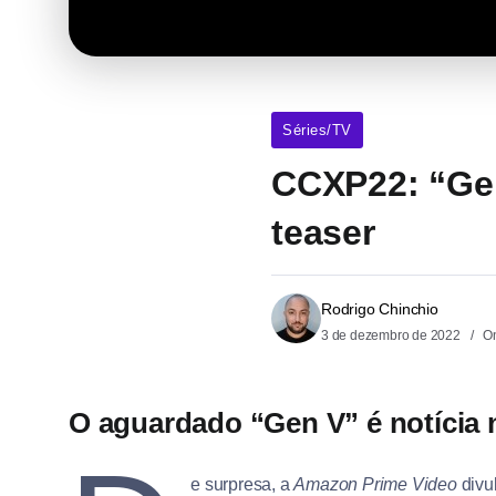
Séries/TV
CCXP22: “Gen
teaser
Rodrigo Chinchio
3 de dezembro de 2022
On
O aguardado “Gen V” é notícia
e surpresa, a
Amazon Prime Video
divu