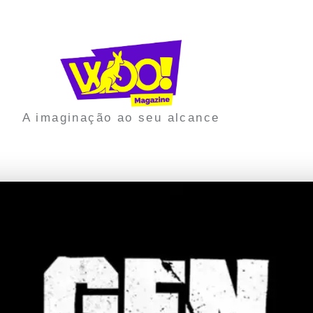
A imaginação ao seu alcance