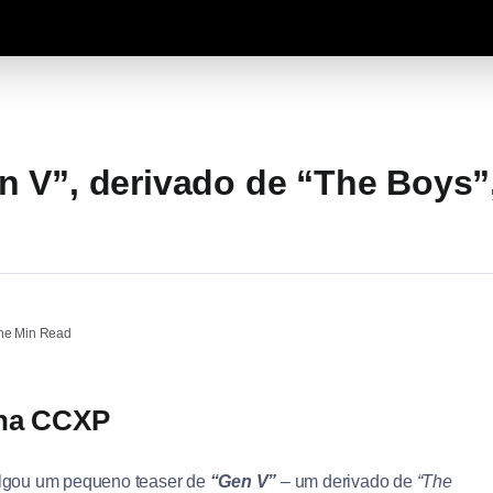
 V”, derivado de “The Boys”
e Min Read
 na CCXP
lgou um pequeno teaser de
“Gen V”
– um derivado de
“The