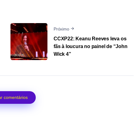
Próximo
CCXP22: Keanu Reeves leva os
fãs à loucura no painel de “John
Wick 4”
r comentários