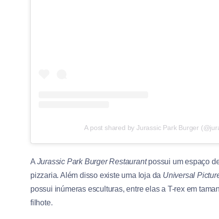
A post shared by Jurassic Park Burger (@jur
A
Jurassic Park Burger Restaurant
possui um espaço de 
pizzaria. Além disso existe uma loja da
Universal Pictur
possui inúmeras esculturas, entre elas a T-rex em taman
filhote.