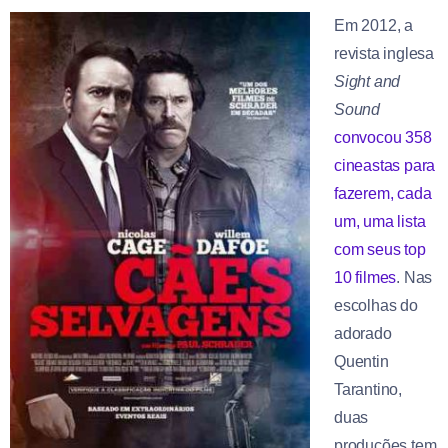
Em 2012, a
revista inglesa
Sight and
Sound
convocou 358
cineastas para
fazerem, cada
um, uma lista
com seus top
10 filmes
. Nas
escolhas do
adorado
Quentin
Tarantino,
duas
produções tem