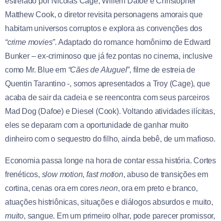
estrelado por Nicolas Cage, Willem Dafoe e Christopher
Matthew Cook, o diretor revisita personagens amorais que
habitam universos corruptos e explora as convenções dos
“crime movies”
. Adaptado do romance homônimo de Edward
Bunker – ex-criminoso que já fez pontas no cinema, inclusive
como Mr. Blue em
“Cães de Aluguel”
, filme de estreia de
Quentin Tarantino -, somos apresentados a Troy (Cage), que
acaba de sair da cadeia e se reencontra com seus parceiros
Mad Dog (Dafoe) e Diesel (Cook). Voltando atividades ilícitas,
eles se deparam com a oportunidade de ganhar muito
dinheiro com o sequestro do filho, ainda bebê, de um mafioso.
Economia passa longe na hora de contar essa história. Cortes
frenéticos,
slow motion
,
fast motion
, abuso de transições em
cortina, cenas ora em cores
neon
, ora em preto e branco,
atuações histriônicas, situações e diálogos absurdos e muito,
muito
, sangue. Em um primeiro olhar, pode parecer promissor,