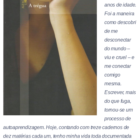
anos de idade.
Foi a maneira
como descobri
de me
desconectar
do mundo –
viu e cruel – e
me conectar
comigo
mesma.
Escrever, mais
do que fuga,
tornou-se um
processo de
autoaprendizagem. Hoje, contando com treze cadernos de
dez matérias cada um, tenho minha vida toda documentada