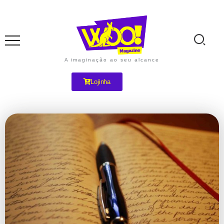
A imaginação ao seu alcance
Lojinha