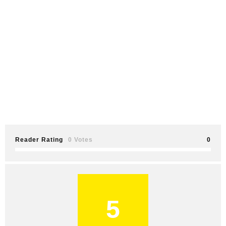
Reader Rating
0 Votes
0
5